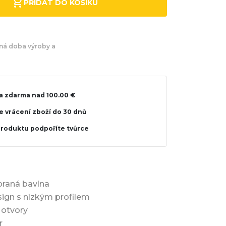
PŘIDAT DO KOŠÍKU
á doba výroby a
a zdarma nad 100.00 €
 vrácení zboží do 30 dnů
produktu podpoříte tvůrce
praná bavlna
ign s nízkým profilem
 otvory
r