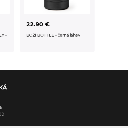
22.90 €
Y -
BOŽÍ BOTTLE - černá láhev
KÁ
k
000