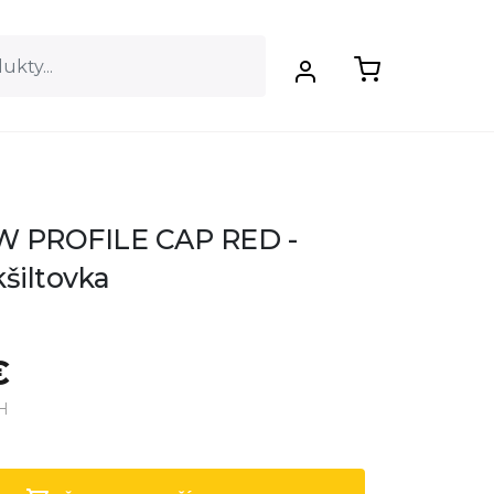
W PROFILE CAP RED -
šiltovka
€
H