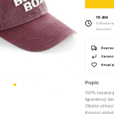
10 dní
Odhadovan
doručení:
Doprav
Garance
Koupí 
Popis:
100% česaná 
6panelový des
Obšité větrací
Kovový uzávě