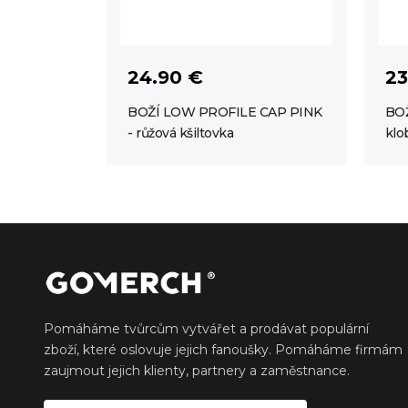
24.90 €
23
BOŽÍ LOW PROFILE CAP PINK
BOŽ
- růžová kšiltovka
klo
Pomáháme tvůrcům vytvářet a prodávat populární
zboží, které oslovuje jejich fanoušky. Pomáháme firmám
zaujmout jejich klienty, partnery a zaměstnance.