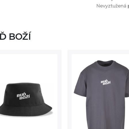
Nevyztužená p
UĎ BOŽÍ