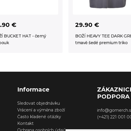
.90 €
29.90 €
Í BUCKET HAT - černý
BOŽÍ HEAVY TEE DARK GRE
bouk
tmavě šedé premium triko
Informace
ZÁKAZNIC
PODPORA
Sledovat objednávku
Vrácení a výměna zboží
info@gomerch.s
Často kladené otázky
(+421) 221 001 
Kontakt
Ochrana osobních údajů