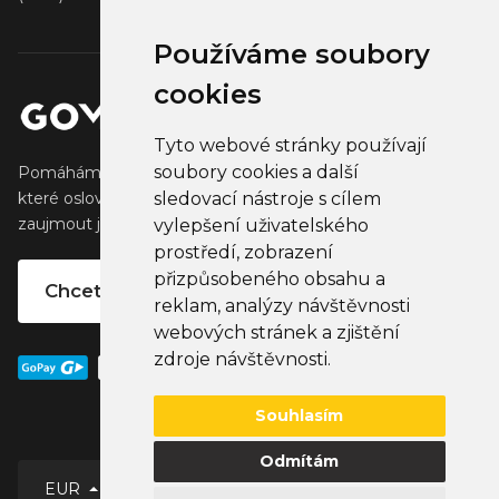
Používáme soubory
cookies
Tyto webové stránky používají
soubory cookies a další
Pomáháme tvůrcům vytvářet a prodávat populární zboží,
které oslovuje jejich fanoušky. Pomáháme firmám
sledovací nástroje s cílem
zaujmout jejich klienty, partnery a zaměstnance.
vylepšení uživatelského
prostředí, zobrazení
přizpůsobeného obsahu a
Chcete vlastní merchandise?
reklam, analýzy návštěvnosti
webových stránek a zjištění
zdroje návštěvnosti.
Souhlasím
Odmítám
EUR
Čeština