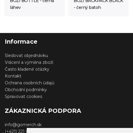
BOŽÍ BOTTLE - černá
BOŽÍ BACKPACK BLACK
láhev
- černý batoh
Informace
Sledovat objednávku
Vrácení a výměna zboží
Často kladené otázky
Kontakt
Ochrana osobních údajů
Obchodní podmínky
Spravovat cookies
ZÁKAZNICKÁ PODPORA
info@gomerch.sk
(+421) 221 001 000