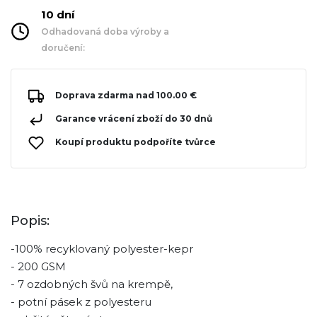
10 dní
Odhadovaná doba výroby a
doručení:
Doprava zdarma nad 100.00 €
Garance vrácení zboží do 30 dnů
Koupí produktu podpoříte tvůrce
Popis:
-100% recyklovaný polyester-kepr
- 200 GSM
- 7 ozdobných švů na krempě,
- potní pásek z polyesteru