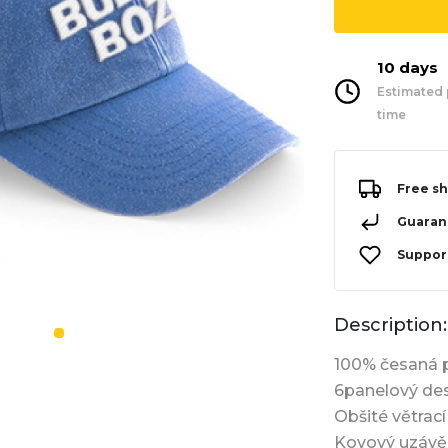
10 days
Estimated 
time
Free sh
Guarant
Support
Description:
100% česaná 
6panelový des
Obšité větrací
Kovový uzávě