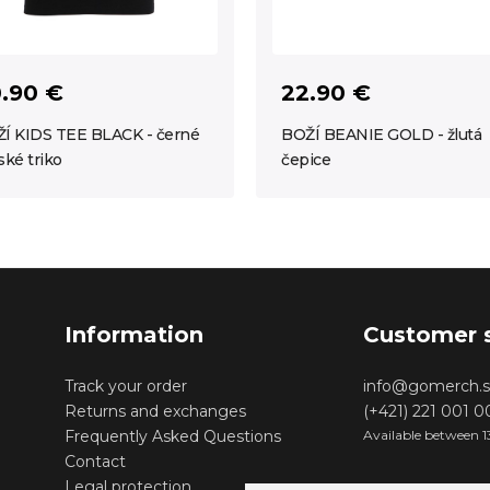
.90 €
22.90 €
Í KIDS TEE BLACK - černé
BOŽÍ BEANIE GOLD - žlutá
ské triko
čepice
Information
Customer 
Track your order
info@gomerch.s
Returns and exchanges
(+421) 221 001 
Frequently Asked Questions
Available between 1
Contact
Legal protection