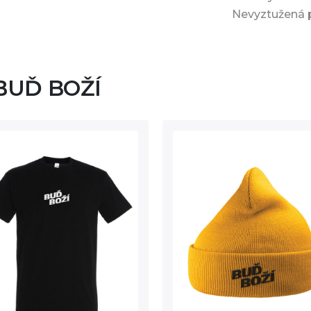
Nevyztužená p
 BUĎ BOŽÍ