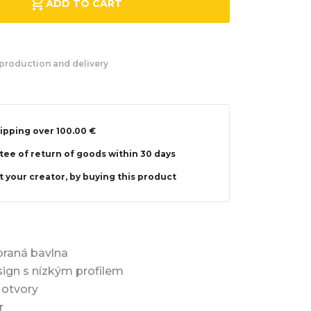
ADD TO CART
production and delivery
ipping over 100.00 €
ee of return of goods within 30 days
 your creator, by buying this product
praná bavlna
ign s nízkým profilem
 otvory
r