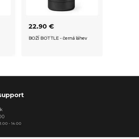
22.90 €
BOŽÍ BOTTLE - černá láhev
support
k
000
3:00 - 14:00