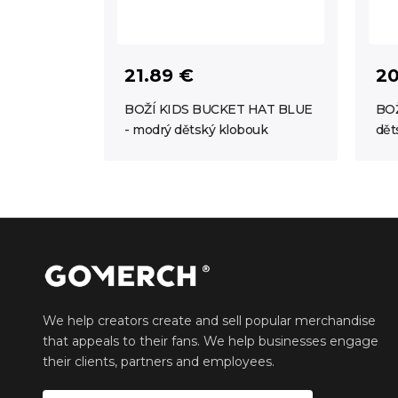
21.89 €
20
BOŽÍ KIDS BUCKET HAT BLUE
BOŽ
- modrý dětský klobouk
dět
We help creators create and sell popular merchandise
that appeals to their fans. We help businesses engage
their clients, partners and employees.