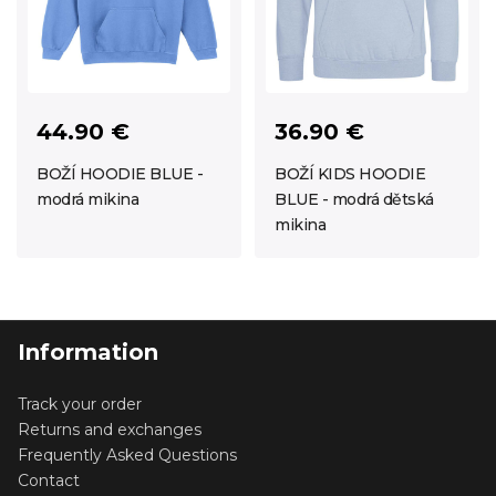
44.90 €
36.90 €
BOŽÍ HOODIE BLUE -
BOŽÍ KIDS HOODIE
modrá mikina
BLUE - modrá dětská
mikina
Information
Track your order
Returns and exchanges
Frequently Asked Questions
Contact