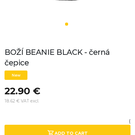
BOŽÍ BEANIE BLACK - černá
čepice
New
22.90 €
18.62 € VAT excl.
{
ADD TO CART