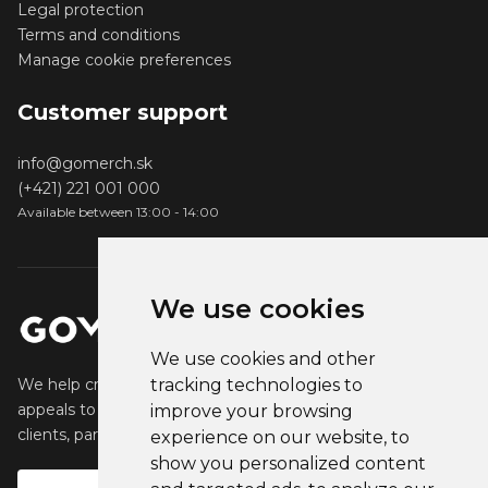
Legal protection
Terms and conditions
Manage cookie preferences
Customer support
info@gomerch.sk
(+421) 221 001 000
Available between 13:00 - 14:00
We use cookies
We use cookies and other
We help creators create and sell popular merchandise that
tracking technologies to
appeals to their fans. We help businesses engage their
improve your browsing
clients, partners and employees.
experience on our website, to
show you personalized content