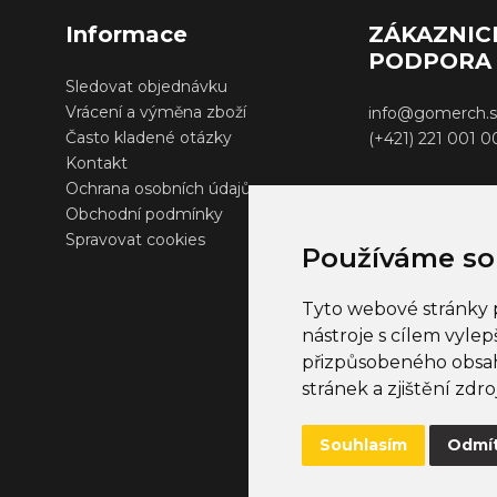
Informace
ZÁKAZNIC
PODPORA
Sledovat objednávku
Vrácení a výměna zboží
info@gomerch.s
Často kladené otázky
(+421) 221 001 
Kontakt
Ochrana osobních údajů
Obchodní podmínky
Spravovat cookies
Používáme so
Tyto webové stránky p
nástroje s cílem vylep
přizpůsobeného obsah
stránek a zjištění zdro
Souhlasím
Odmí