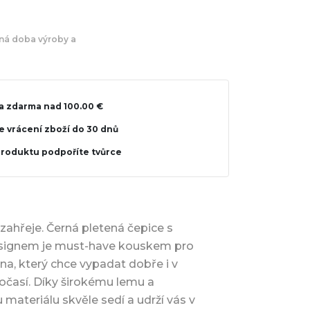
á doba výroby a
a zdarma nad 100.00 €
 vrácení zboží do 30 dnů
produktu podpoříte tvůrce
s zahřeje. Černá pletená čepice s
signem je must-have kouskem pro
a, který chce vypadat dobře i v
očasí. Díky širokému lemu a
materiálu skvěle sedí a udrží vás v