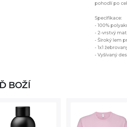
pohodlí po cel
Specifikace:
- 100% polyakr
- 2-vrstvý mat
- Široký lem 
- 1x1 žebrovan
- Vyšívaný des
UĎ BOŽÍ