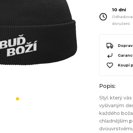
10 dní
Odhadovan
doručení:
Doprav
Garance
Koupí 
Popis:
Styl, který vá
vyšívaným de
každého božan
chladnějším p
dvouvrstvému 