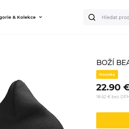
gorie & Kolekce
BOŽÍ BEA
Novinka
22.90 
18.62 € bez DP