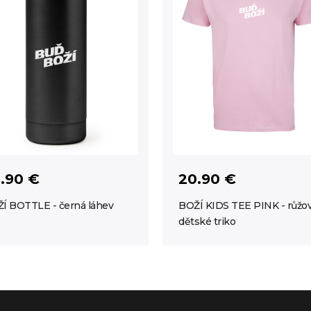
.90 €
20.90 €
Í BOTTLE - černá láhev
BOŽÍ KIDS TEE PINK - růžo
dětské triko