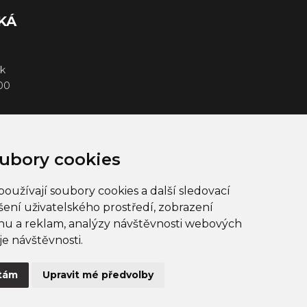
KÁ
k
000
ubory cookies
oužívají soubory cookies a další sledovací
šení uživatelského prostředí, zobrazení
u a reklam, analýzy návštěvnosti webových
je návštěvnosti.
EUR
Čeština
tám
Upravit mé předvolby