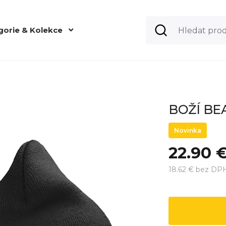
gorie & Kolekce
BOŽÍ BEA
Novinka
22.90 
18.62 € bez DP