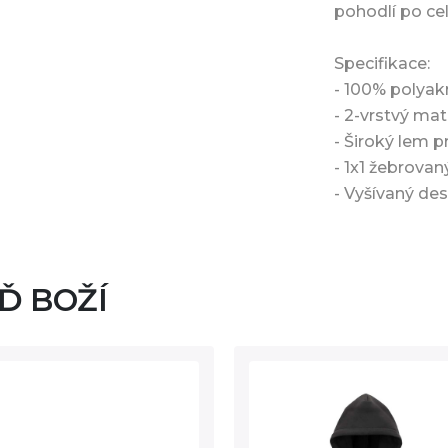
pohodlí po cel
Specifikace:
- 100% polyakr
- 2-vrstvý mat
- Široký lem 
- 1x1 žebrovan
- Vyšívaný des
UĎ BOŽÍ