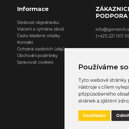
Informace
ZÁKAZNIC
PODPORA
Sledovat objednávku
Vrácení a výměna zboží
info@gomerch.s
Často kladené otázky
(+421) 221 001 
Kontakt
Ochrana osobních údajů
Obchodní podmínky
Spravovat cookies
Používáme so
Tyto webové stránky p
nástroje s cílem vylep
přizpůsobeného obsah
stránek a zjištění zdro
Souhlasím
Odmí