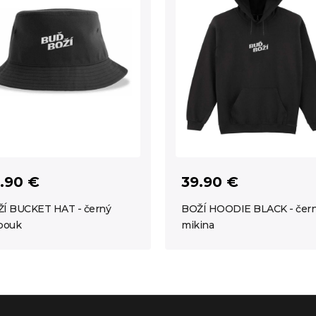
.90 €
39.90 €
Í BUCKET HAT - černý
BOŽÍ HOODIE BLACK - čer
bouk
mikina