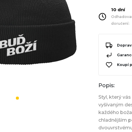
10 dní
Odhadovan
doručení:
Doprav
Garance
Koupí 
Popis:
Styl, který vá
vyšívaným de
každého božan
chladnějším p
dvouvrstvému 