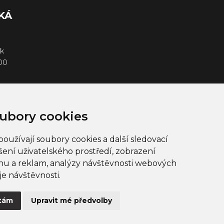
KÁ
k
000
ubory cookies
oužívají soubory cookies a další sledovací
šení uživatelského prostředí, zobrazení
u a reklam, analýzy návštěvnosti webových
je návštěvnosti.
EUR
Čeština
tám
Upravit mé předvolby