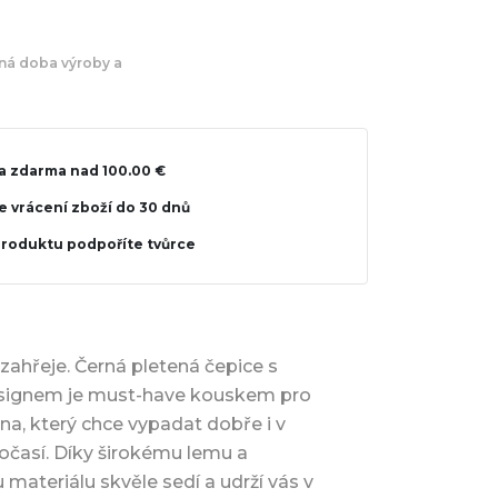
á doba výroby a
a zdarma nad 100.00 €
 vrácení zboží do 30 dnů
produktu podpoříte tvůrce
s zahřeje. Černá pletená čepice s
signem je must-have kouskem pro
a, který chce vypadat dobře i v
očasí. Díky širokému lemu a
materiálu skvěle sedí a udrží vás v